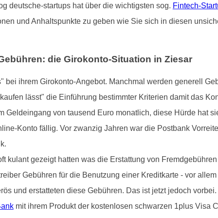
og deutsche-startups hat über die wichtigsten sog.
Fintech-Star
ionen und Anhaltspunkte zu geben wie Sie sich in diesen unsic
ebühren: die Girokonto-Situation in Ziesar
s" bei ihrem Girokonto-Angebot. Manchmal werden generell Gebü
rkaufen lässt" die Einführung bestimmter Kriterien damit das Ko
 Geldeingang von tausend Euro monatlich, diese Hürde hat sie
line-Konto fällig. Vor zwanzig Jahren war die Postbank Vorreit
k.
t kulant gezeigt hatten was die Erstattung von Fremdgebühren 
eiber Gebühren für die Benutzung einer Kreditkarte - vor allem
ös und erstatteten diese Gebühren. Das ist jetzt jedoch vorbe
Bank
mit ihrem Produkt der kostenlosen schwarzen 1plus Visa C