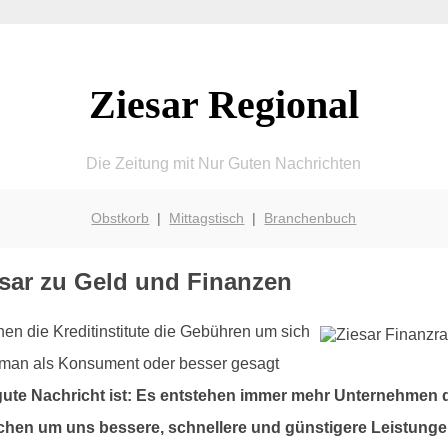
Ziesar Regional
Die Zeitung mit Nur Guten Nachrichten
Obstkorb
|
Mittagstisch
|
Branchenbuch
sar zu Geld und Finanzen
hen die Kreditinstitute die Gebühren um sich
n man als Konsument oder besser gesagt
gute Nachricht ist: Es entstehen immer mehr Unternehmen di
chen um uns bessere, schnellere und günstigere Leistung