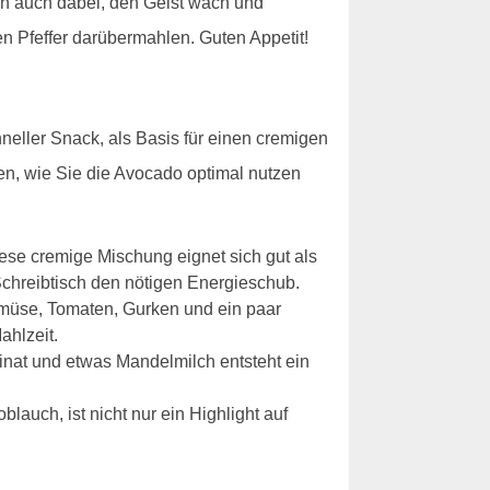
fen auch dabei, den Geist wach und
en Pfeffer darübermahlen. Guten Appetit!
hneller Snack, als Basis für einen cremigen
een, wie Sie die Avocado optimal nutzen
iese cremige Mischung eignet sich gut als
Schreibtisch den nötigen Energieschub.
emüse, Tomaten, Gurken und ein paar
ahlzeit.
at und etwas Mandelmilch entsteht ein
auch, ist nicht nur ein Highlight auf