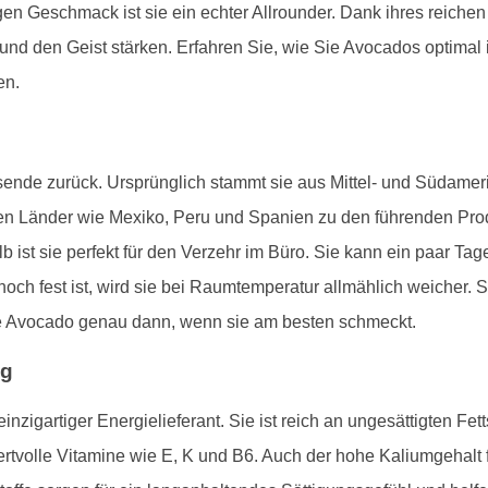
 Geschmack ist sie ein echter Allrounder. Dank ihres reichen Näh
und den Geist stärken. Erfahren Sie, wie Sie Avocados optimal in
en.
sende zurück. Ursprünglich stammt sie aus Mittel- und Südameri
en Länder wie Mexiko, Peru und Spanien zu den führenden Pr
alb ist sie perfekt für den Verzehr im Büro. Sie kann ein paar Tag
noch fest ist, wird sie bei Raumtemperatur allmählich weicher. 
e Avocado genau dann, wenn sie am besten schmeckt.
ag
einzigartiger Energielieferant. Sie ist reich an ungesättigten Fe
ertvolle Vitamine wie E, K und B6. Auch der hohe Kaliumgehalt 