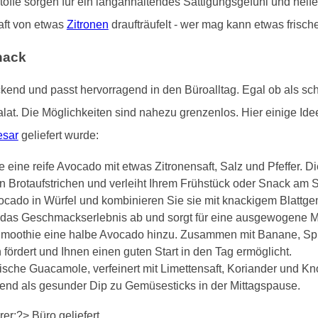
stoffe sorgen für ein langanhaltendes Sättigungsgefühl und hel
aft von etwas
Zitronen
draufträufelt - wer mag kann etwas frisch
nack
ckend und passt hervorragend in den Büroalltag. Egal ob als sc
Salat. Die Möglichkeiten sind nahezu grenzenlos. Hier einige Id
esar
geliefert wurde:
 eine reife Avocado mit etwas Zitronensaft, Salz und Pfeffer. D
 Brotaufstrichen und verleiht Ihrem Frühstück oder Snack am 
ocado in Würfel und kombinieren Sie sie mit knackigem Blattg
t das Geschmackserlebnis ab und sorgt für eine ausgewogene M
moothie eine halbe Avocado hinzu. Zusammen mit Banane, Spin
 fördert und Ihnen einen guten Start in den Tag ermöglicht.
che Guacamole, verfeinert mit Limettensaft, Koriander und Knobl
agend als gesunder Dip zu Gemüsesticks in der Mittagspause.